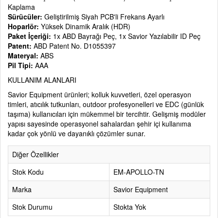
Kaplama
Sürücüler:
Geliştirilmiş Siyah PCB'li Frekans Ayarlı
Hoparlör:
Yüksek Dinamik Aralık (HDR)
Paket İçeriği:
1x ABD Bayrağı Peç, 1x Savior Yazılabilir ID Peç
Patent:
ABD Patent No. D1055397
Materyal:
ABS
Pil Tipi:
AAA
KULLANIM ALANLARI
Savior Equipment ürünleri; kolluk kuvvetleri, özel operasyon
timleri, atıcılık tutkunları, outdoor profesyonelleri ve EDC (günlük
taşıma) kullanıcıları için mükemmel bir tercihtir. Gelişmiş modüler
yapısı sayesinde operasyonel sahalardan şehir içi kullanıma
kadar çok yönlü ve dayanıklı çözümler sunar.
Diğer Özellikler
Stok Kodu
EM-APOLLO-TN
Marka
Savior Equipment
Stok Durumu
Stokta Yok