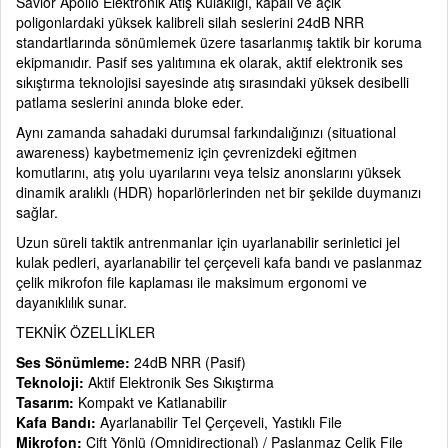
Savior Apollo Elektronik Atış Kulaklığı, kapalı ve açık
poligonlardaki yüksek kalibreli silah seslerini 24dB NRR
standartlarında sönümlemek üzere tasarlanmış taktik bir koruma
ekipmanıdır. Pasif ses yalıtımına ek olarak, aktif elektronik ses
sıkıştırma teknolojisi sayesinde atış sırasındaki yüksek desibelli
patlama seslerini anında bloke eder.
Aynı zamanda sahadaki durumsal farkındalığınızı (situational
awareness) kaybetmemeniz için çevrenizdeki eğitmen
komutlarını, atış yolu uyarılarını veya telsiz anonslarını yüksek
dinamik aralıklı (HDR) hoparlörlerinden net bir şekilde duymanızı
sağlar.
Uzun süreli taktik antrenmanlar için uyarlanabilir serinletici jel
kulak pedleri, ayarlanabilir tel çerçeveli kafa bandı ve paslanmaz
çelik mikrofon file kaplaması ile maksimum ergonomi ve
dayanıklılık sunar.
TEKNİK ÖZELLİKLER
Ses Sönümleme:
24dB NRR (Pasif)
Teknoloji:
Aktif Elektronik Ses Sıkıştırma
Tasarım:
Kompakt ve Katlanabilir
Kafa Bandı:
Ayarlanabilir Tel Çerçeveli, Yastıklı File
Mikrofon:
Çift Yönlü (Omnidirectional) / Paslanmaz Çelik File