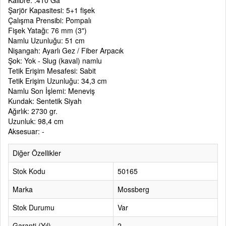
Kalibre: .410 Ga
Şarjör Kapasitesi: 5+1 fişek
Çalışma Prensibi: Pompalı
Fişek Yatağı: 76 mm (3")
Namlu Uzunluğu: 51 cm
Nişangah: Ayarlı Gez / Fiber Arpacık
Şok: Yok - Slug (kaval) namlu
Tetik Erişim Mesafesi: Sabit
Tetik Erişim Uzunluğu: 34,3 cm
Namlu Son İşlemi: Meneviş
Kundak: Sentetik Siyah
Ağırlık: 2730 gr.
Uzunluk: 98,4 cm
Aksesuar: -
Diğer Özellikler
Stok Kodu
50165
Marka
Mossberg
Stok Durumu
Var
Garanti (Yıl)
2