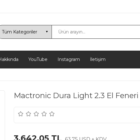
akkında
YouTube
Instagram
İletişim
Mactronic Dura Light 2.3 El Fener
3.642,05 TL
63,75 USD + KDV