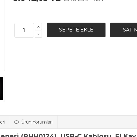
eri
Ürün Yorumları
Feneri (PHH0124), USB-C Kablosu, El Kayı