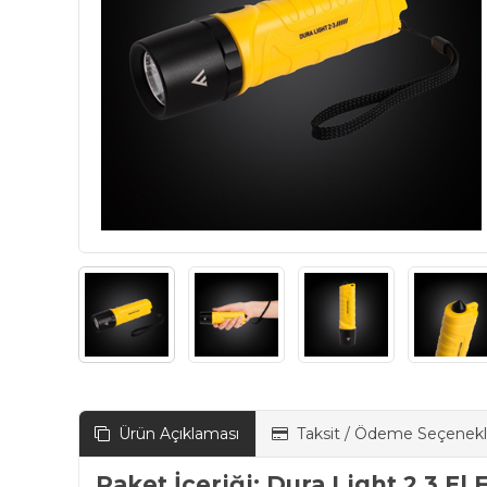
Ürün Açıklaması
Taksit / Ödeme Seçenekl
Paket İçeriği:
Dura Light 2.3 El 