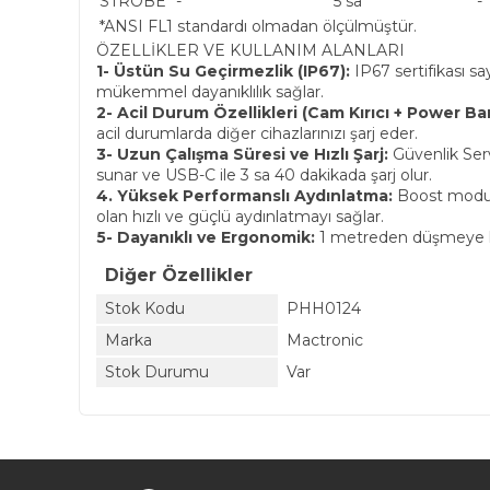
STROBE*
-
5 sa
-
*ANSI FL1 standardı olmadan ölçülmüştür.
ÖZELLİKLER VE KULLANIM ALANLARI
1- Üstün Su Geçirmezlik (IP67):
IP67 sertifikası s
mükemmel dayanıklılık sağlar.
2- Acil Durum Özellikleri (Cam Kırıcı + Power Ba
acil durumlarda diğer cihazlarınızı şarj eder.
3- Uzun Çalışma Süresi ve Hızlı Şarj:
Güvenlik Serv
sunar ve USB-C ile 3 sa 40 dakikada şarj olur.
4. Yüksek Performanslı Aydınlatma:
Boost modund
olan hızlı ve güçlü aydınlatmayı sağlar.
5- Dayanıklı ve Ergonomik:
1 metreden düşmeye kar
Diğer Özellikler
Stok Kodu
PHH0124
Marka
Mactronic
Stok Durumu
Var