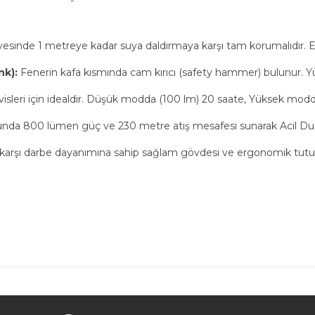
-
ayesinde 1 metreye kadar suya daldırmaya karşı tam korumalıdır. En
nk):
Fenerin kafa kısmında cam kırıcı (safety hammer) bulunur. Y
isleri için idealdir. Düşük modda (100 lm) 20 saate, Yüksek modd
a 800 lümen güç ve 230 metre atış mesafesi sunarak Acil Durum
şı darbe dayanımına sahip sağlam gövdesi ve ergonomik tutuşu,