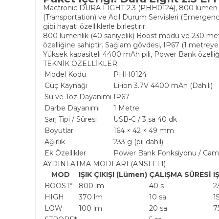
Mactronic DURA LIGHT 2.3 (PHH0124), 800 lümen gücün
(Transportation) ve Acil Durum Servisleri (Emergency 
gibi hayati özelliklerle birleştirir.
800 lümenlik (40 saniyelik) Boost modu ve 230 metre
özelliğine sahiptir. Sağlam gövdesi, IP67 (1 metreye
Yüksek kapasiteli 4400 mAh pili, Power Bank özelliği i
TEKNİK ÖZELLİKLER
Model Kodu
PHH0124
Güç Kaynağı
Li-ion 3.7V 4400 mAh (Dahili)
Su ve Toz Dayanımı
IP67
Darbe Dayanımı
1 Metre
Şarj Tipi / Süresi
USB-C / 3 sa 40 dk
Boyutlar
164 × 42 × 49 mm
Ağırlık
233 g (pil dahil)
Ek Özellikler
Power Bank Fonksiyonu / Cam Kı
AYDINLATMA MODLARI (ANSI FL1)
MOD
IŞIK ÇIKIŞI (Lümen)
ÇALIŞMA SÜRESİ
I
BOOST*
800 lm
40 s
2
HIGH
370 lm
10 sa
1
LOW
100 lm
20 sa
7