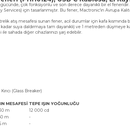
de, çok fonksiyonlu ve son derece dayanıklı bir el feneridir. En
Services) için tasarlanmıştır. Bu fener, Mactronic'in Avrupa Kalit
lik atış mesafesi sunan fener, acil durumlar için kafa kısmında b
 kadar suya daldırmaya tam dayanıklı) ve 1 metreden düşmeye karşı
le sahada diğer cihazlarınızı şarj edebilir.
rıcı (Glass Breaker)
ŞIN MESAFESİ
TEPE IŞIN YOĞUNLUĞU
30 m
12 000 cd
50 m
-
5 m
-