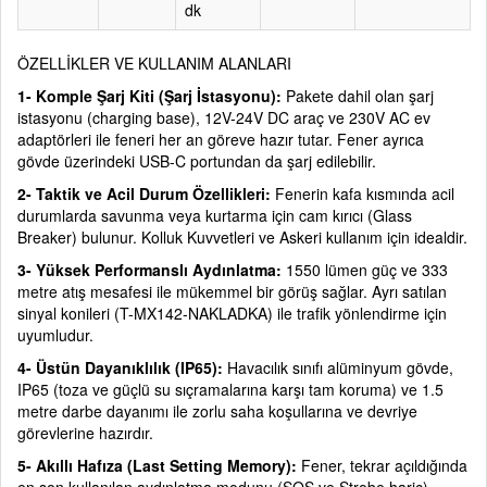
dk
ÖZELLİKLER VE KULLANIM ALANLARI
1- Komple Şarj Kiti (Şarj İstasyonu):
Pakete dahil olan şarj
istasyonu (charging base), 12V-24V DC araç ve 230V AC ev
adaptörleri ile feneri her an göreve hazır tutar. Fener ayrıca
gövde üzerindeki USB-C portundan da şarj edilebilir.
2- Taktik ve Acil Durum Özellikleri:
Fenerin kafa kısmında acil
durumlarda savunma veya kurtarma için cam kırıcı (Glass
Breaker) bulunur. Kolluk Kuvvetleri ve Askeri kullanım için idealdir.
3- Yüksek Performanslı Aydınlatma:
1550 lümen güç ve 333
metre atış mesafesi ile mükemmel bir görüş sağlar. Ayrı satılan
sinyal konileri (T-MX142-NAKLADKA) ile trafik yönlendirme için
uyumludur.
4- Üstün Dayanıklılık (IP65):
Havacılık sınıfı alüminyum gövde,
IP65 (toza ve güçlü su sıçramalarına karşı tam koruma) ve 1.5
metre darbe dayanımı ile zorlu saha koşullarına ve devriye
görevlerine hazırdır.
5- Akıllı Hafıza (Last Setting Memory):
Fener, tekrar açıldığında