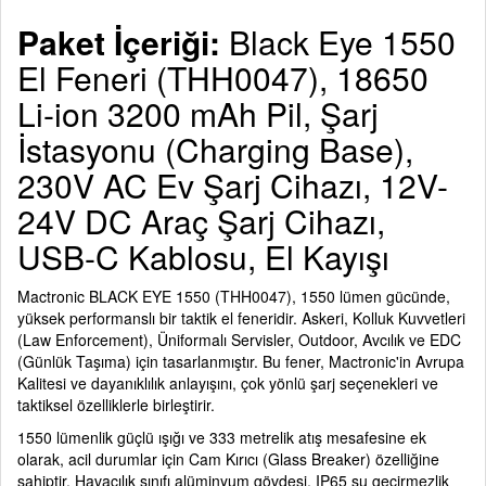
Paket İçeriği:
Black Eye 1550
El Feneri (THH0047), 18650
Li-ion 3200 mAh Pil, Şarj
İstasyonu (Charging Base),
230V AC Ev Şarj Cihazı, 12V-
24V DC Araç Şarj Cihazı,
USB-C Kablosu, El Kayışı
Mactronic BLACK EYE 1550 (THH0047), 1550 lümen gücünde,
yüksek performanslı bir taktik el feneridir. Askeri, Kolluk Kuvvetleri
(Law Enforcement), Üniformalı Servisler, Outdoor, Avcılık ve EDC
(Günlük Taşıma) için tasarlanmıştır. Bu fener, Mactronic'in Avrupa
Kalitesi ve dayanıklılık anlayışını, çok yönlü şarj seçenekleri ve
taktiksel özelliklerle birleştirir.
1550 lümenlik güçlü ışığı ve 333 metrelik atış mesafesine ek
olarak, acil durumlar için Cam Kırıcı (Glass Breaker) özelliğine
sahiptir. Havacılık sınıfı alüminyum gövdesi, IP65 su geçirmezlik