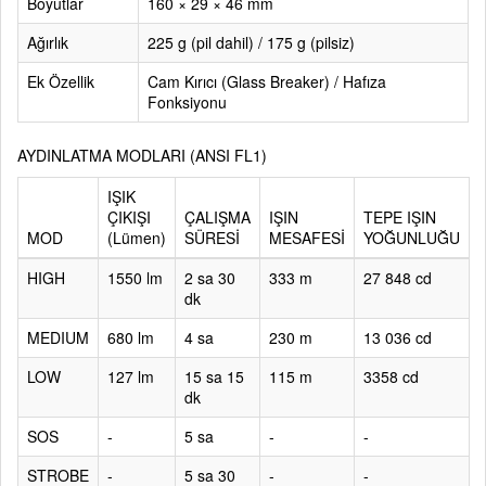
Boyutlar
160 × 29 × 46 mm
Ağırlık
225 g (pil dahil) / 175 g (pilsiz)
Ek Özellik
Cam Kırıcı (Glass Breaker) / Hafıza
Fonksiyonu
AYDINLATMA MODLARI (ANSI FL1)
IŞIK
ÇIKIŞI
ÇALIŞMA
IŞIN
TEPE IŞIN
MOD
(Lümen)
SÜRESİ
MESAFESİ
YOĞUNLUĞU
HIGH
1550 lm
2 sa 30
333 m
27 848 cd
dk
MEDIUM
680 lm
4 sa
230 m
13 036 cd
LOW
127 lm
15 sa 15
115 m
3358 cd
dk
SOS
-
5 sa
-
-
STROBE
-
5 sa 30
-
-