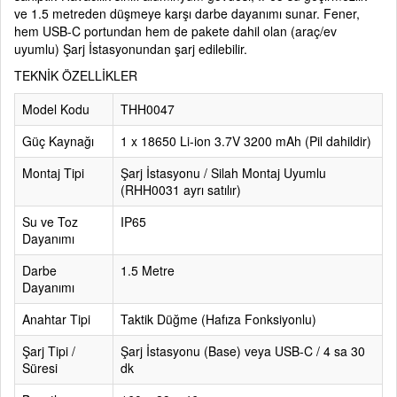
ve 1.5 metreden düşmeye karşı darbe dayanımı sunar. Fener,
hem USB-C portundan hem de pakete dahil olan (araç/ev
uyumlu) Şarj İstasyonundan şarj edilebilir.
TEKNİK ÖZELLİKLER
Model Kodu
THH0047
Güç Kaynağı
1 x 18650 Li-ion 3.7V 3200 mAh (Pil dahildir)
Montaj Tipi
Şarj İstasyonu / Silah Montaj Uyumlu
(RHH0031 ayrı satılır)
Su ve Toz
IP65
Dayanımı
Darbe
1.5 Metre
Dayanımı
Anahtar Tipi
Taktik Düğme (Hafıza Fonksiyonlu)
Şarj Tipi /
Şarj İstasyonu (Base) veya USB-C / 4 sa 30
Süresi
dk