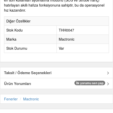
en son kullanılan aydınlatma modunu (SOS ve Strobe hariç)
hatırlayan akıllı hafıza fonksiyonuna sahiptir, bu da operasyonel
hız kazandırır.
Diğer Özellikler
Stok Kodu
THH0047
Marka
Mactronic
Stok Durumu
Var
Taksit / Ödeme Seçenekleri
Ürün Yorumları
İlk yorumu sen yap
Fenerler
Mactronic