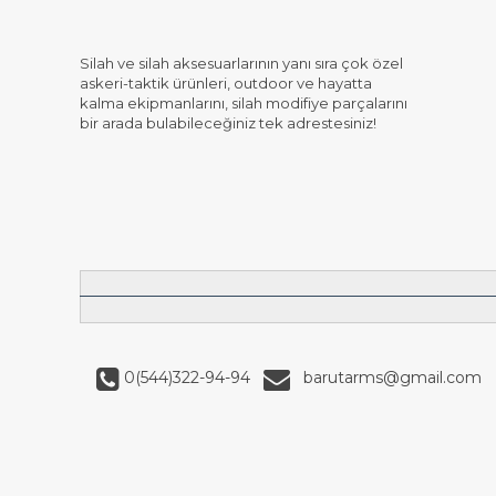
Silah ve silah aksesuarlarının yanı sıra çok özel
askeri-taktik ürünleri, outdoor ve hayatta
kalma ekipmanlarını, silah modifiye parçalarını
bir arada bulabileceğiniz tek adrestesiniz!
0(544)322-94-94
barutarms@gmail.com