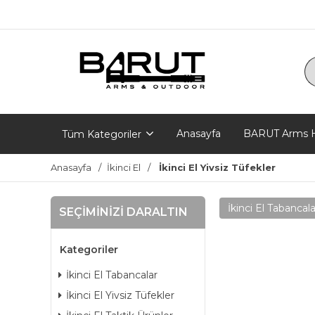
Anasayfa
BARUT Arms H
Tüm Kategoriler
Anasayfa
İkinci El
İkinci El Yivsiz Tüfekler
İkinci El Tabancala
SEÇIMINIZI DARALTIN
Kategoriler
İkinci El Tabancalar
İkinci El Yivsiz Tüfekler