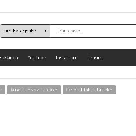
akkında
YouTube
Instagram
İletişim
r
İkinci El Yivsiz Tüfekler
İkinci El Taktik Ürünler