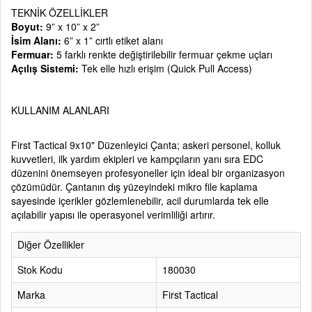
TEKNİK ÖZELLİKLER
Boyut:
9” x 10” x 2”
İsim Alanı:
6” x 1” cırtlı etiket alanı
Fermuar:
5 farklı renkte değiştirilebilir fermuar çekme uçları
Açılış Sistemi:
Tek elle hızlı erişim (Quick Pull Access)
KULLANIM ALANLARI
First Tactical 9x10" Düzenleyici Çanta; askeri personel, kolluk
kuvvetleri, ilk yardım ekipleri ve kampçıların yanı sıra EDC
düzenini önemseyen profesyoneller için ideal bir organizasyon
çözümüdür. Çantanın dış yüzeyindeki mikro file kaplama
sayesinde içerikler gözlemlenebilir, acil durumlarda tek elle
açılabilir yapısı ile operasyonel verimliliği artırır.
Diğer Özellikler
Stok Kodu
180030
Marka
First Tactical