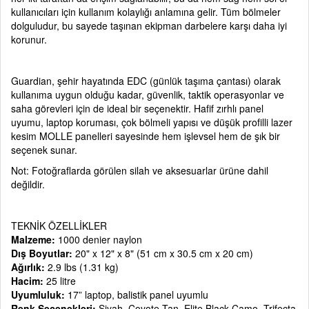
kullanıcıları için kullanım kolaylığı anlamına gelir. Tüm bölmeler
dolguludur, bu sayede taşınan ekipman darbelere karşı daha iyi
korunur.
Guardian, şehir hayatında EDC (günlük taşıma çantası) olarak
kullanıma uygun olduğu kadar, güvenlik, taktik operasyonlar ve
saha görevleri için de ideal bir seçenektir. Hafif zırhlı panel
uyumu, laptop koruması, çok bölmeli yapısı ve düşük profilli lazer
kesim MOLLE panelleri sayesinde hem işlevsel hem de şık bir
seçenek sunar.
Not: Fotoğraflarda görülen silah ve aksesuarlar ürüne dahil
değildir.
TEKNİK ÖZELLİKLER
Malzeme:
1000 denier naylon
Dış Boyutlar:
20" x 12" x 8" (51 cm x 30.5 cm x 20 cm)
Ağırlık:
2.9 lbs (1.31 kg)
Hacim:
25 litre
Uyumluluk:
17” laptop, balistik panel uyumlu
Renk Seçenekleri:
Siyah, Coyote Tan, Elite Black Camo, Trifecta