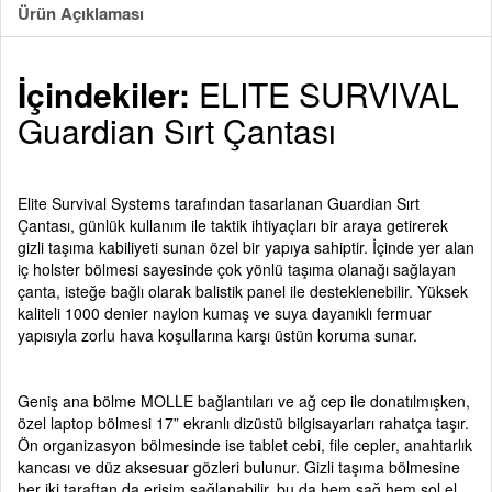
Ürün Açıklaması
İçindekiler:
ELITE SURVIVAL
Guardian Sırt Çantası
Elite Survival Systems tarafından tasarlanan Guardian Sırt
Çantası, günlük kullanım ile taktik ihtiyaçları bir araya getirerek
gizli taşıma kabiliyeti sunan özel bir yapıya sahiptir. İçinde yer alan
iç holster bölmesi sayesinde çok yönlü taşıma olanağı sağlayan
çanta, isteğe bağlı olarak balistik panel ile desteklenebilir. Yüksek
kaliteli 1000 denier naylon kumaş ve suya dayanıklı fermuar
yapısıyla zorlu hava koşullarına karşı üstün koruma sunar.
Geniş ana bölme MOLLE bağlantıları ve ağ cep ile donatılmışken,
özel laptop bölmesi 17” ekranlı dizüstü bilgisayarları rahatça taşır.
Ön organizasyon bölmesinde ise tablet cebi, file cepler, anahtarlık
kancası ve düz aksesuar gözleri bulunur. Gizli taşıma bölmesine
her iki taraftan da erişim sağlanabilir, bu da hem sağ hem sol el