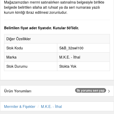
Mağazamızdan mermi satınalırken satınalma belgesiyle birlikte
belgede belirtilen silaha ait ruhsat ya da seri numarası yazılı
kurum kimliği ibraz edilmesi zorunludur.
Belirtilen fiyat adet fiyatıdır. Kutular 50'lidir.
Diğer Özellikler
Stok Kodu
S&B_32swl100
Marka
M.K.E. - İthal
Stok Durumu
Stokta Yok
Ürün Yorumları
İlk yorumu sen yap
Mermiler & Fişekler
M.K.E. - İthal